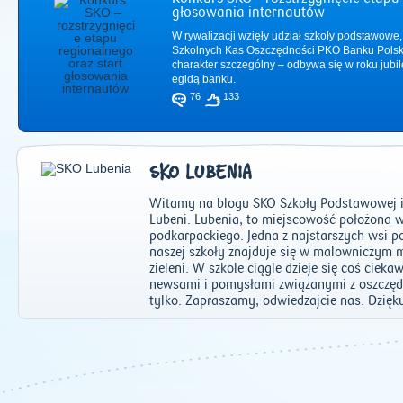
głosowania internautów
W rywalizacji wzięły udział szkoły podstawowe,
Szkolnych Kas Oszczędności PKO Banku Polsk
charakter szczególny – odbywa się w roku jub
egidą banku.
76
133
SKO LUBENIA
Witamy na blogu SKO Szkoły Podstawowej im
Lubeni. Lubenia, to miejscowość położona w 
podkarpackiego. Jedna z najstarszych wsi 
naszej szkoły znajduje się w malowniczym m
zieleni. W szkole ciągle dzieje się coś ciek
2011
|
2012
|
2
newsami i pomysłami związanymi z oszczędza
tylko. Zapraszamy, odwiedzajcie nas. Dzięk