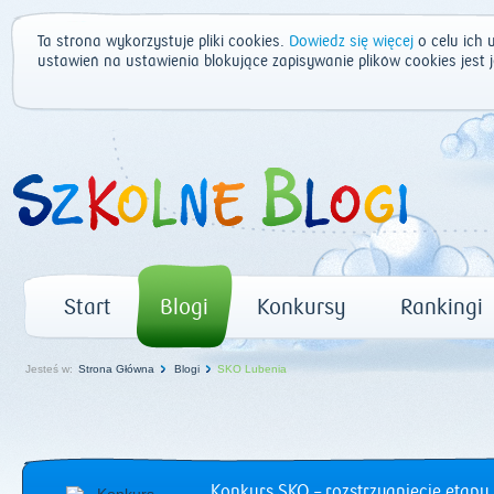
Ta strona wykorzystuje pliki cookies.
Dowiedz się więcej
o celu ich 
ustawień na ustawienia blokujące zapisywanie plików cookies jest
Start
Blogi
Konkursy
Rankingi
Jesteś w:
Strona Główna
Blogi
SKO Lubenia
Konkurs SKO – rozstrzygnięcie etapu 