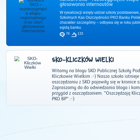
głosowania internautów
W rywalizacji wzięły udział szkoły podstawowe,
Szkolnych Kas Oszczędności PKO Banku Polsk
charakter szczególny – odbywa się w roku jub
egidą banku.
76
133
SKO-KLICZKÓW WIELKI
Witamy na blogu SKO Publicznej Szkoły Pod
Kliczkowie Wielkim :-) Nasza szkoła istnieje
oszczędzaniu z SKO pojawiły się w kronice s
Zapraszamy do do odwiedzania bloga i ko
przygód z oszczędzaniem. "Oszczędzają Kl
2011
|
2012
|
2
PKO BP" :-)