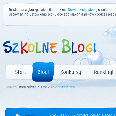
Ta strona wykorzystuje pliki cookies.
Dowiedz się więcej
o celu ich 
ustawień na ustawienia blokujące zapisywanie plików cookies jest
Start
Blogi
Konkursy
Rankingi
Jesteś w:
Strona Główna
Blogi
SKO-Kliczków Wielki
Konkurs SKO – rozstrzygnięcie etapu 