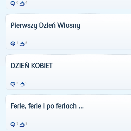
0
4
Pierwszy Dzień Wiosny
4
5
DZIEŃ KOBIET
3
5
Ferie, ferie i po feriach ...
3
9