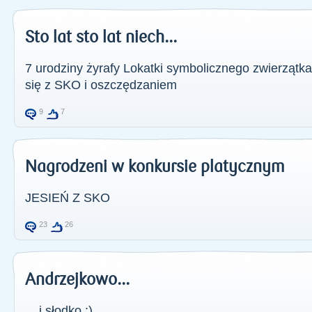
Sto lat sto lat niech...
7 urodziny żyrafy Lokatki symbolicznego zwierzątk
się z SKO i oszczędzaniem
9
7
Nagrodzeni w konkursie platycznym
JESIEŃ Z SKO
23
26
Andrzejkowo...
... i słodko :)