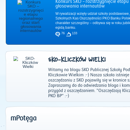
Konkurs SKO – rozstrzygnięcie etapu 
głosowania internautów
W rywalizacji wzięły udział szkoły podstawowe,
Szkolnych Kas Oszczędności PKO Banku Polsk
charakter szczególny – odbywa się w roku jub
egidą banku.
76
133
SKO-KLICZKÓW WIELKI
Witamy na blogu SKO Publicznej Szkoły Pod
Kliczkowie Wielkim :-) Nasza szkoła istnieje
oszczędzaniu z SKO pojawiły się w kronice s
Zapraszamy do do odwiedzania bloga i ko
2011
|
2012
|
2
przygód z oszczędzaniem. "Oszczędzają Kl
PKO BP" :-)
mPotęga