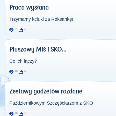
Praca wysłana
Trzymamy kciuki za Roksankę!
61
40
Pluszowy Miś i SKO...
Co ich łączy?
40
39
Zestawy gadżetów rozdane
Październikowym Szczęściarzom z SKO
18
43