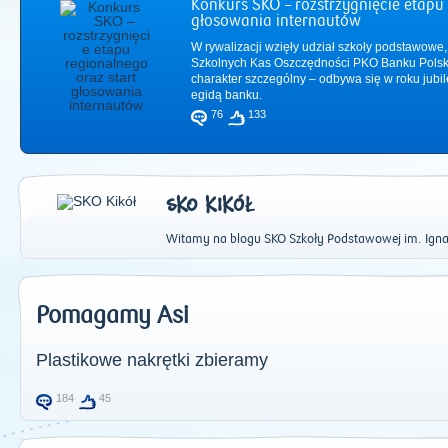
Konkurs SKO – rozstrzygnięcie etapu 
głosowania internautów
W rywalizacji wzięły udział szkoły podstawowe,
Szkolnych Kas Oszczędności PKO Banku Polsk
charakter szczególny – odbywa się w roku jub
egidą banku.
76
133
SKO KIKÓŁ
Witamy na blogu SKO Szkoły Podstawowej im. Igna
2011
|
2012
|
2
Pomagamy Asi
Plastikowe nakrętki zbieramy
184
45