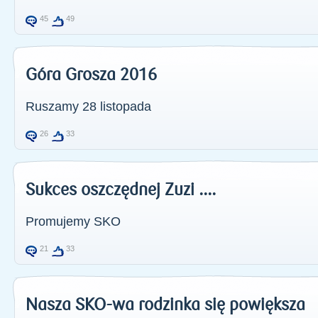
45
49
Góra Grosza 2016
Ruszamy 28 listopada
26
33
Sukces oszczędnej Zuzi ....
Promujemy SKO
21
33
Nasza SKO-wa rodzinka się powiększa