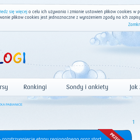
edz się więcej
o celu ich używania i zmianie ustawień plików cookies w p
wanie plików cookies jest jednoznaczne z wyrażeniem zgody na ich zapis
Zamkn
rsy
Rankingi
Sondy i ankiety
Jak
KA PABIANICE
1
 rozstrzygnięcie etapu regionalnego oraz start