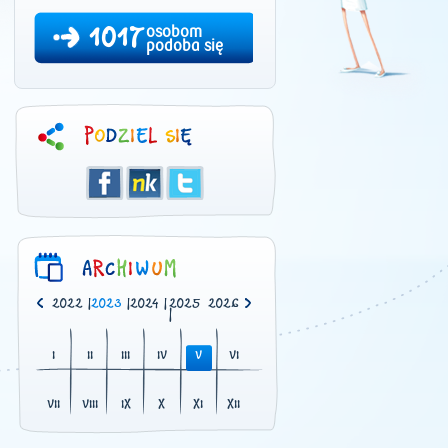
1017
osobom
podoba się
0
|
2021
|
2022
|
2023
|
2024
|
2025
2026
|
I
II
III
IV
V
VI
VII
VIII
IX
X
XI
XII