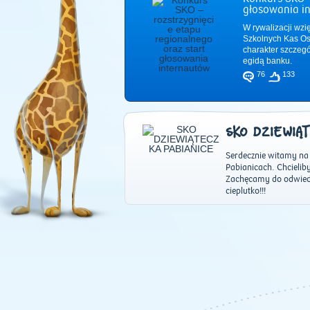
głosowania i
W rywalizacji wzi
Szkolnych Kas Os
charakter szczeg
egidą banku.
76
133
SKO DZIEWIĄT
Serdecznie witamy na
Pabianicach. Chcielib
Zachęcamy do odwiedz
cieplutko!!!