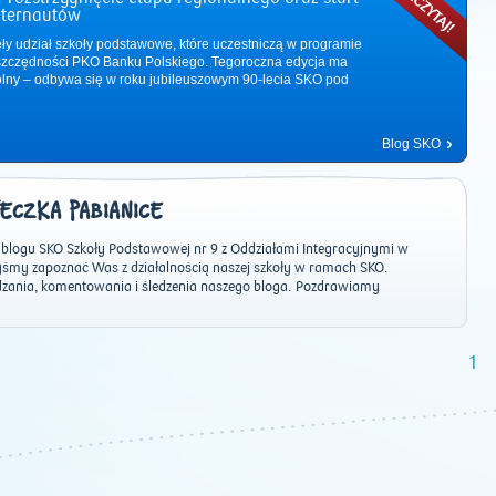
nternautów
ęły udział szkoły podstawowe, które uczestniczą w programie
zczędności PKO Banku Polskiego. Tegoroczna edycja ma
ólny – odbywa się w roku jubileuszowym 90-lecia SKO pod
Blog SKO
ECZKA PABIANICE
 blogu SKO Szkoły Podstawowej nr 9 z Oddziałami Integracyjnymi w
yśmy zapoznać Was z działalnością naszej szkoły w ramach SKO.
ania, komentowania i śledzenia naszego bloga. Pozdrawiamy
2011
|
2012
|
2013
|
2014
|
2015
|
2016
|
2017
|
2018
|
2019
|
202
1