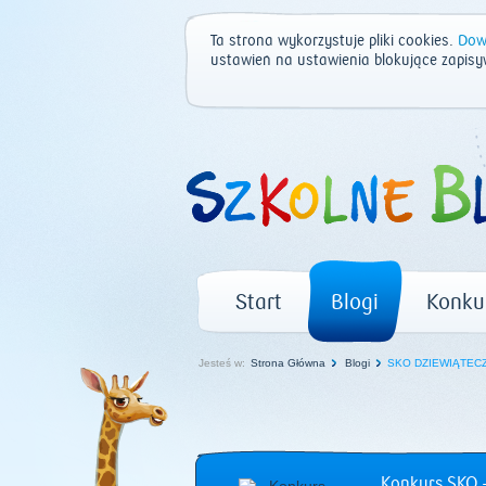
Ta strona wykorzystuje pliki cookies.
Dowi
ustawień na ustawienia blokujące zapisy
Start
Blogi
Konku
Jesteś w:
Strona Główna
Blogi
SKO DZIEWIĄTECZ
Konkurs SKO –