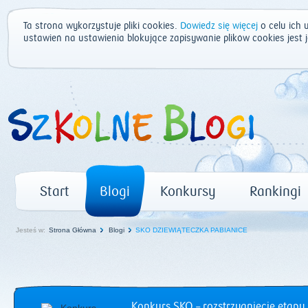
Ta strona wykorzystuje pliki cookies.
Dowiedz się więcej
o celu ich 
ustawień na ustawienia blokujące zapisywanie plików cookies jest
Start
Blogi
Konkursy
Rankingi
Jesteś w:
Strona Główna
Blogi
SKO DZIEWIĄTECZKA PABIANICE
Konkurs SKO – rozstrzygnięcie etapu 