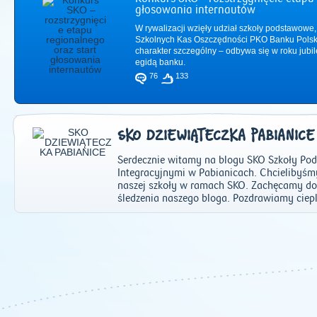
głosowania internautów
W rywalizacji wzięły udział szkoły podstawowe,
Szkolnych Kas Oszczędności PKO Banku Polsk
charakter szczególny – odbywa się w roku jub
egidą banku.
76
133
SKO DZIEWIĄTECZKA PABIANICE
Serdecznie witamy na blogu SKO Szkoły Pod
Integracyjnymi w Pabianicach. Chcielibyśm
naszej szkoły w ramach SKO. Zachęcamy do
śledzenia naszego bloga. Pozdrawiamy ciepl
2011
|
2012
|
2