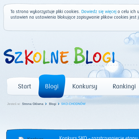
Ta strona wykorzystuje pliki cookies.
Dowiedz się więcej
o celu ich 
ustawień na ustawienia blokujące zapisywanie plików cookies jest
Start
Blogi
Konkursy
Rankingi
Jesteś w:
Strona Główna
Blogi
SKO-CHODNÓW
Konkurs SKO – rozstrzygnięcie etapu 