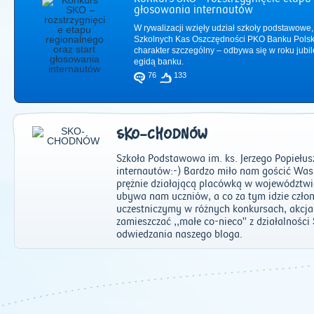
głosowania internautów
W rywalizacji wzięły udział szkoły podstawowe,
Szkolnych Kas Oszczędności PKO Banku Polsk
charakter szczególny – odbywa się w roku jub
egidą banku.
76
133
SKO-CHODNÓW
Szkoła Podstawowa im. ks. Jerzego Popiełu
internautów:-) Bardzo miło nam gościć Was
prężnie działającą placówką w województwie
ubywa nam uczniów, a co za tym idzie czło
uczestniczymy w różnych konkursach, akcja
2011
|
2012
|
2
zamieszczać ,,małe co-nieco" z działalnośc
odwiedzania naszego bloga.