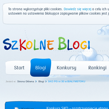
Ta strona wykorzystuje pliki cookies.
Dowiedz się więcej
o celu ich 
ustawień na ustawienia blokujące zapisywanie plików cookies jest
Start
Blogi
Konkursy
Rankingi
Jesteś w:
Strona Główna
Blogi
SKO PG nr 30 w BIAŁYMSTOKU
Konkurs SKO – rozstrzygnięcie etapu 