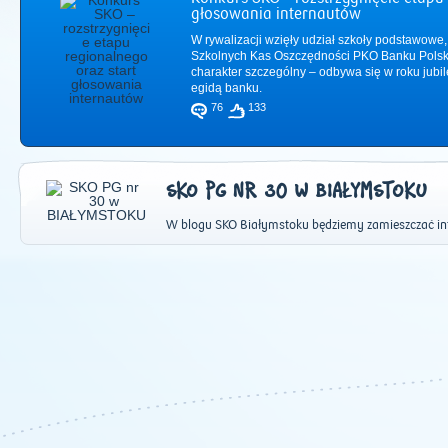
głosowania internautów
W rywalizacji wzięły udział szkoły podstawowe,
Szkolnych Kas Oszczędności PKO Banku Polsk
charakter szczególny – odbywa się w roku jub
egidą banku.
76
133
SKO PG NR 30 W BIAŁYMSTOKU
W blogu SKO Białymstoku będziemy zamieszczać in
2011
|
2012
|
2