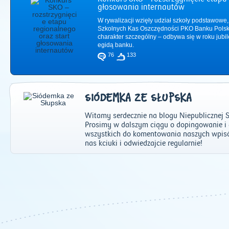
głosowania internautów
W rywalizacji wzięły udział szkoły podstawowe,
Szkolnych Kas Oszczędności PKO Banku Polsk
charakter szczególny – odbywa się w roku jub
egidą banku.
76
133
SIÓDEMKA ZE SŁUPSKA
Witamy serdecznie na blogu Niepublicznej S
Prosimy w dalszym ciągu o dopingowanie 
wszystkich do komentowania naszych wpisów
nas kciuki i odwiedzajcie regularnie!
2011
|
2012
|
2