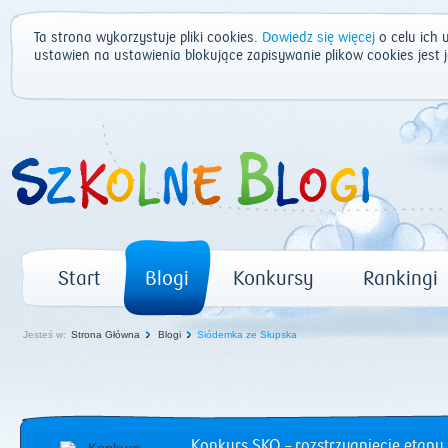
Ta strona wykorzystuje pliki cookies.
Dowiedz się więcej
o celu ich 
ustawień na ustawienia blokujące zapisywanie plików cookies jest
Start
Blogi
Konkursy
Rankingi
Jesteś w:
Strona Główna
Blogi
Siódemka ze Słupska
Konkurs SKO – rozstrzygnięcie etapu 