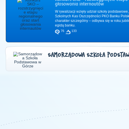
głosowania internautów
W rywalizacji wzięły udział szkoły podstawowe,
Szkolnych Kas Oszczędności PKO Banku Polsk
charakter szczególny – odbywa się w roku jub
egidą banku.
76
133
SAMORZĄDOWA SZKOŁA PODSTA
2011
|
2012
|
2