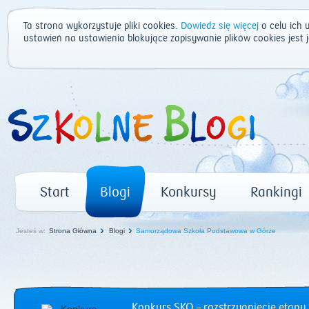
Ta strona wykorzystuje pliki cookies.
Dowiedz się więcej
o celu ich 
ustawień na ustawienia blokujące zapisywanie plików cookies jest
Start
Blogi
Konkursy
Rankingi
Jesteś w:
Strona Główna
Blogi
Samorządowa Szkoła Podstawowa w Górze
Konkurs SKO – rozstrzygnięcie etapu 