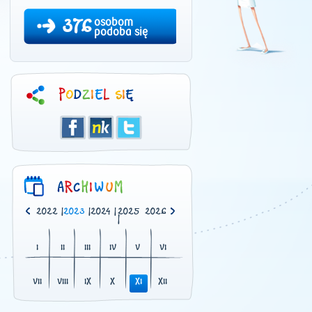
376
osobom
podoba się
0
|
2021
|
2022
|
2023
|
2024
|
2025
2026
|
I
II
III
IV
V
VI
VII
VIII
IX
X
XI
XII