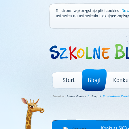
Ta strona wykorzystuje pliki cookies.
Dowi
ustawień na ustawienia blokujące zapisy
Start
Blogi
Konku
Jesteś w:
Strona Główna
Blogi
Rumiankowa 'Dwudz
Konkurs SKO –