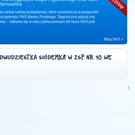
nternautów
ęły udział szkoły podstawowe, które uczestniczą w programie
zczędności PKO Banku Polskiego. Tegoroczna edycja ma
ólny – odbywa się w roku jubileuszowym 90-lecia SKO pod
Blog SKO
'DWUDZIESTKA SIÓDEMKA' W ZSP NR 10 WE
1
2011
|
2012
|
2013
|
2014
|
2015
|
2016
|
2017
|
2018
|
2019
|
202