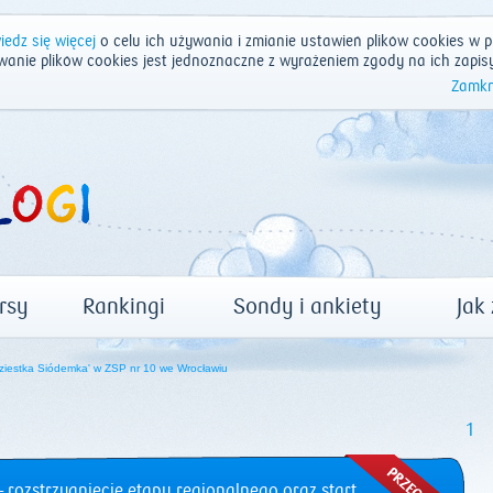
edz się więcej
o celu ich używania i zmianie ustawień plików cookies w p
wanie plików cookies jest jednoznaczne z wyrażeniem zgody na ich zapis
Zamkn
rsy
Rankingi
Sondy i ankiety
Jak
iestka Siódemka' w ZSP nr 10 we Wrocławiu
1
 rozstrzygnięcie etapu regionalnego oraz start