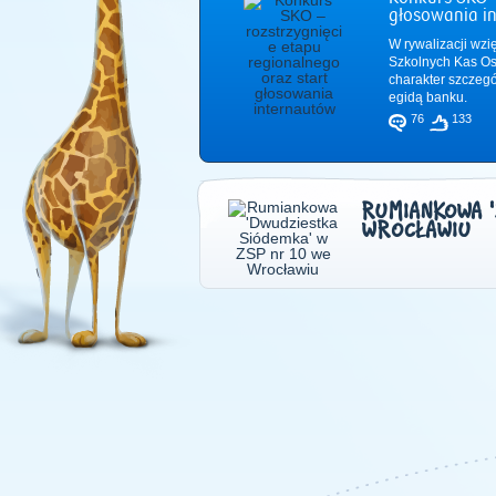
głosowania i
W rywalizacji wzi
Szkolnych Kas Os
charakter szczeg
egidą banku.
76
133
RUMIANKOWA 
WROCŁAWIU