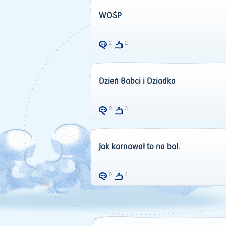
WOŚP
2
2
Dzień Babci i Dziadka
0
3
Jak karnawał to na bal.
0
4