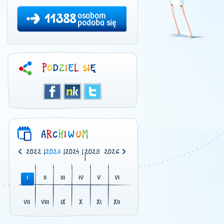
11388
osobom
podoba się
0
|
2021
|
2022
|
2023
|
2024
|
2025
2026
|
I
II
III
IV
V
VI
VII
VIII
IX
X
XI
XII