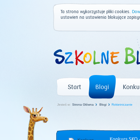
Ta strona wykorzystuje pliki cookies.
Dowi
ustawień na ustawienia blokujące zapisy
Start
Blogi
Konku
Jesteś w:
Strona Główna
Blogi
Rokietniczanie
Konkurs SKO –