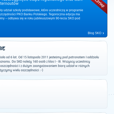
nternautów
ęły udział szkoły podstawowe, które uczestniczą w programie
zczędności PKO Banku Polskiego. Tegoroczna edycja ma
ólny – odbywa się w roku jubileuszowym 90-lecia SKO pod
Blog SKO
NIE
iała od 6 lat. Od 15 listopada 2011 jesteśmy pod patronatem I oddziału
znaniu. Do SKO należy 160 osób z klas I - III. Wszyscy uczestnicy
e oszczędności i z dużym zaangażowaniem biorą udział w różnych
 życzymy wielu oszczędności :-)
2011
|
2012
|
2013
|
2014
|
2015
|
2016
|
2017
|
2018
|
2019
|
202