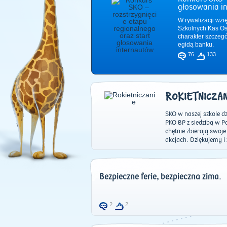
głosowania i
W rywalizacji wzi
Szkolnych Kas Os
charakter szczeg
egidą banku.
76
133
ROKIETNICZA
SKO w naszej szkole dz
PKO BP z siedzibą w Po
chętnie zbierają swoj
akcjach. Dziękujemy i
Bezpieczne ferie, bezpieczna zima.
2
2