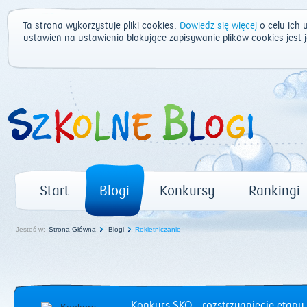
Ta strona wykorzystuje pliki cookies.
Dowiedz się więcej
o celu ich 
ustawień na ustawienia blokujące zapisywanie plików cookies jest
Start
Blogi
Konkursy
Rankingi
Jesteś w:
Strona Główna
Blogi
Rokietniczanie
Konkurs SKO – rozstrzygnięcie etapu 