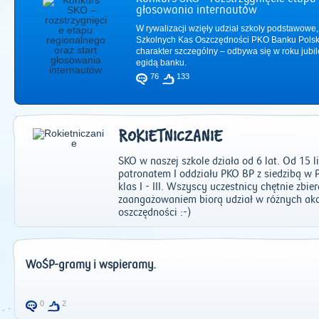
głosowania internautów
W rywalizacji wzięły udział szkoły podstawowe,
Szkolnych Kas Oszczędności PKO Banku Polsk
charakter szczególny – odbywa się w roku jub
egidą banku.
76
133
ROKIETNICZANIE
SKO w naszej szkole działa od 6 lat. Od 15 
patronatem I oddziału PKO BP z siedzibą w 
klas I - III. Wszyscy uczestnicy chętnie zbi
zaangażowaniem biorą udział w różnych akc
oszczędności :-)
2011
|
2012
|
2
WoŚP-gramy i wspieramy.
0
2