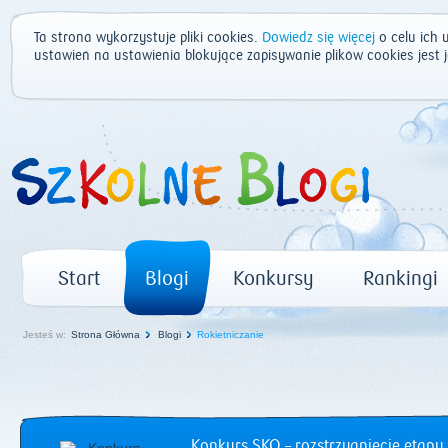
Ta strona wykorzystuje pliki cookies.
Dowiedz się więcej
o celu ich 
ustawień na ustawienia blokujące zapisywanie plików cookies jest
Start
Blogi
Konkursy
Rankingi
Jesteś w:
Strona Główna
Blogi
Rokietniczanie
Konkurs SKO – rozstrzygnięcie etapu 