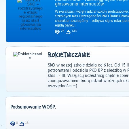
głosowania internautów
W rywalizacji wzięły udział szkoły podstawowe,
Szkolnych Kas Oszczędności PKO Banku Polsk
charakter szczególny – odbywa się w roku jub
egidą banku.
76
133
ROKIETNICZANIE
SKO w naszej szkole działa od 6 lat. Od 15 
patronatem I oddziału PKO BP z siedzibą w 
klas I - III. Wszyscy uczestnicy chętnie zbi
zaangażowaniem biorą udział w różnych akc
oszczędności :-)
2011
|
2012
|
2
Podsumowanie WOŚP.
0
16