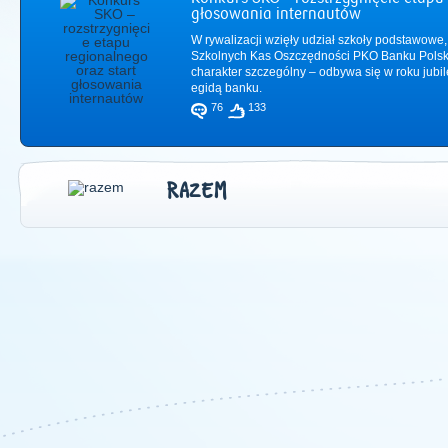
głosowania internautów
W rywalizacji wzięły udział szkoły podstawowe,
Szkolnych Kas Oszczędności PKO Banku Polsk
charakter szczególny – odbywa się w roku jub
egidą banku.
76
133
RAZEM
2011
|
2012
|
2