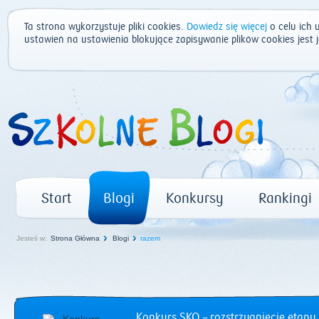
Ta strona wykorzystuje pliki cookies.
Dowiedz się więcej
o celu ich 
ustawień na ustawienia blokujące zapisywanie plików cookies jest
Start
Blogi
Konkursy
Rankingi
Jesteś w:
Strona Główna
Blogi
razem
Konkurs SKO – rozstrzygnięcie etapu 