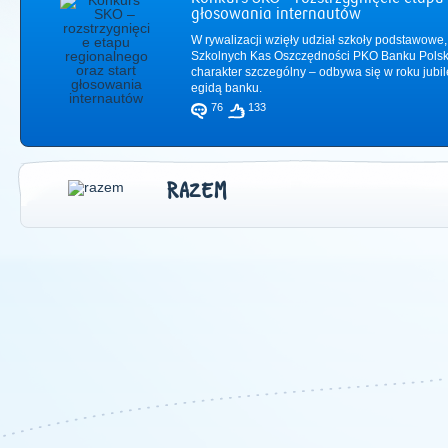
głosowania internautów
W rywalizacji wzięły udział szkoły podstawowe,
Szkolnych Kas Oszczędności PKO Banku Polsk
charakter szczególny – odbywa się w roku jub
egidą banku.
76
133
RAZEM
2011
|
2012
|
2