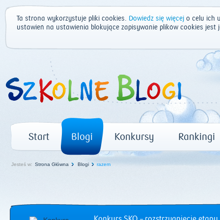
Ta strona wykorzystuje pliki cookies.
Dowiedz się więcej
o celu ich 
ustawień na ustawienia blokujące zapisywanie plików cookies jest
Start
Blogi
Konkursy
Rankingi
Jesteś w:
Strona Główna
Blogi
razem
Konkurs SKO – rozstrzygnięcie etapu 