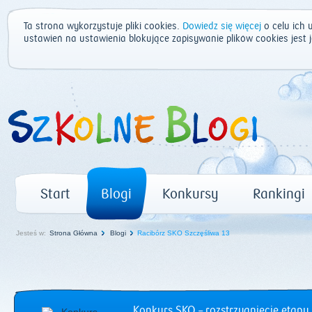
Ta strona wykorzystuje pliki cookies.
Dowiedz się więcej
o celu ich 
ustawień na ustawienia blokujące zapisywanie plików cookies jest
Start
Blogi
Konkursy
Rankingi
Jesteś w:
Strona Główna
Blogi
Racibórz SKO Szczęśliwa 13
Konkurs SKO – rozstrzygnięcie etapu 