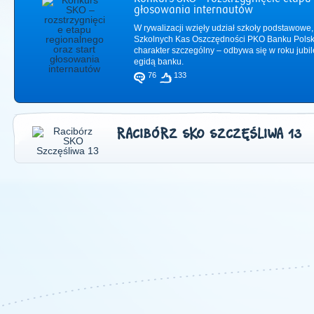
głosowania internautów
W rywalizacji wzięły udział szkoły podstawowe,
Szkolnych Kas Oszczędności PKO Banku Polsk
charakter szczególny – odbywa się w roku jub
egidą banku.
76
133
RACIBÓRZ SKO SZCZĘŚLIWA 13
2011
|
2012
|
2