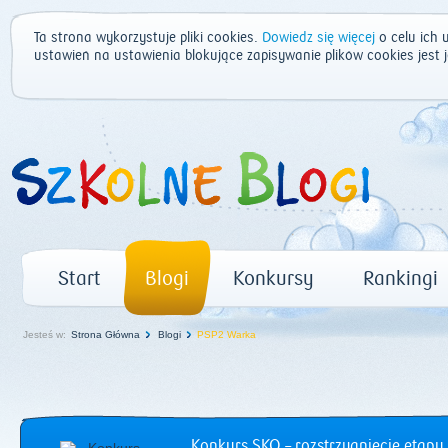
Ta strona wykorzystuje pliki cookies.
Dowiedz się więcej
o celu ich 
ustawień na ustawienia blokujące zapisywanie plików cookies jest
Start
Blogi
Konkursy
Rankingi
Jesteś w:
Strona Główna
Blogi
PSP2 Warka
Konkurs SKO – rozstrzygnięcie etapu 