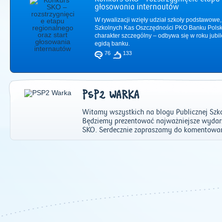
głosowania internautów
W rywalizacji wzięły udział szkoły podstawowe,
Szkolnych Kas Oszczędności PKO Banku Polsk
charakter szczególny – odbywa się w roku jub
egidą banku.
76
133
PSP2 WARKA
Witamy wszystkich na blogu Publicznej Szk
Będziemy prezentować najważniejsze wydarze
SKO. Serdecznie zapraszamy do komentowani
2011
|
2012
|
2