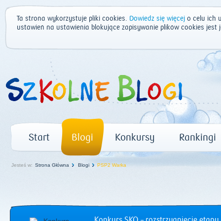
Ta strona wykorzystuje pliki cookies.
Dowiedz się więcej
o celu ich 
ustawień na ustawienia blokujące zapisywanie plików cookies jest
Start
Blogi
Konkursy
Rankingi
Jesteś w:
Strona Główna
Blogi
PSP2 Warka
Konkurs SKO – rozstrzygnięcie etapu 