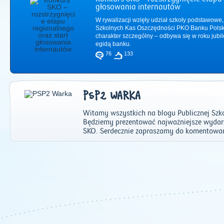
głosowania internautów
W rywalizacji wzięły udział szkoły podstawowe,
Szkolnych Kas Oszczędności PKO Banku Polsk
charakter szczególny – odbywa się w roku jub
egidą banku.
76
133
PSP2 WARKA
Witamy wszystkich na blogu Publicznej Szk
Będziemy prezentować najważniejsze wydarze
SKO. Serdecznie zapraszamy do komentowani
2011
|
2012
|
2