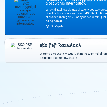
głosowania internautów
W rywalizacji wzięły udział szkoły podstawowe,
Szkolnych Kas Oszczędności PKO Banku Polsk
charakter szczególny – odbywa się w roku jub
egidą banku.
76
133
SKO PSP ROZWADZA
Witamy serdecznie wszystkich na naszym szkolnym
oceniania i komentowania :)
2011
|
2012
|
2