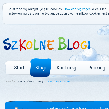
Ta strona wykorzystuje pliki cookies.
Dowiedz się więcej
o celu ich 
ustawień na ustawienia blokujące zapisywanie plików cookies jest
Start
Blogi
Konkursy
Rankingi
Jesteś w:
Strona Główna
Blogi
SKO PSP Rozwadza
Konkurs SKO – rozstrzygnięcie etapu 