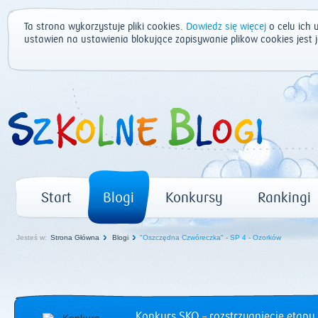
Ta strona wykorzystuje pliki cookies.
Dowiedz się więcej
o celu ich 
ustawień na ustawienia blokujące zapisywanie plików cookies jest
Start
Blogi
Konkursy
Rankingi
Jesteś w:
Strona Główna
Blogi
"Oszczędna Czwóreczka" - SP 4 - Ozorków
Konkurs SKO – rozstrzygnięcie etapu 