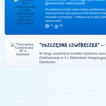
głosowania internautów
W rywalizacji wzięły udział szkoły podstawowe,
Szkolnych Kas Oszczędności PKO Banku Polsk
charakter szczególny – odbywa się w roku jub
egidą banku.
76
133
"OSZCZĘDNA CZWÓRECZKA" - 
W blogu znajdziecie wszelkie działania osz
Podstawowej nr 4 z Oddziałami Integracyjn
Ozorkowie.
2011
|
2012
|
2