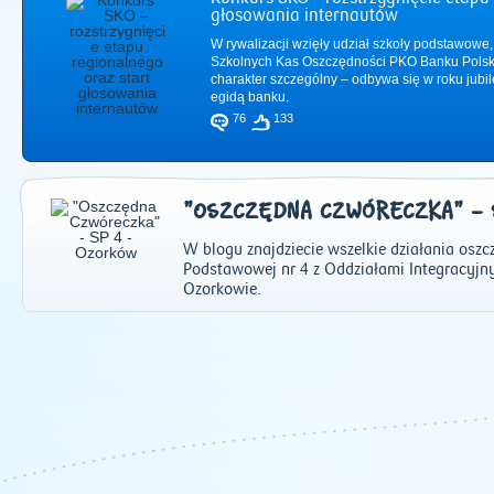
głosowania internautów
W rywalizacji wzięły udział szkoły podstawowe,
Szkolnych Kas Oszczędności PKO Banku Polsk
charakter szczególny – odbywa się w roku jub
egidą banku.
76
133
"OSZCZĘDNA CZWÓRECZKA" - 
W blogu znajdziecie wszelkie działania osz
Podstawowej nr 4 z Oddziałami Integracyjn
Ozorkowie.
2011
|
2012
|
2