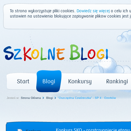
Ta strona wykorzystuje pliki cookies.
Dowiedz się więcej
o celu ich 
ustawień na ustawienia blokujące zapisywanie plików cookies jest
Start
Blogi
Konkursy
Rankingi
Jesteś w:
Strona Główna
Blogi
"Oszczędna Czwóreczka" - SP 4 - Ozorków
Konkurs SKO – rozstrzygnięcie etapu 