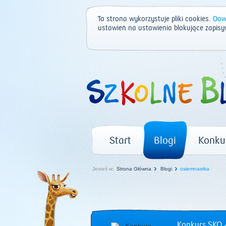
Ta strona wykorzystuje pliki cookies.
Dowi
ustawień na ustawienia blokujące zapisy
Start
Blogi
Konku
Jesteś w:
Strona Główna
Blogi
osiemnastka
Konkurs SKO –