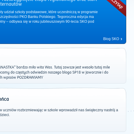
nternautów
ęły udział szkoły podstawowe, które uczestniczą w programie
zczędności PKO Banku Polskiego. Tegoroczna edycja ma
ólny – odbywa się w roku jubileuszowym 90-lecia SKO pod
Blog SKO
STKA" bardzo miło wita Was. Tutaj zawsze jest wesoło tutaj mile
camy do częstych odwiedzin naszego bloga SP18 w Jaworznie i do
ych wpisów POZDRAWIAMY
2011
|
2012
|
2013
|
2014
|
2015
|
2016
|
2017
|
2018
|
2019
|
202
końca
ew uczniów rozbrzmiewając w szkole wprowadził nas świąteczny nastrój a
dzieci.