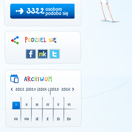
3322
osobom
podoba się
0
|
2021
|
2022
|
2023
|
2024
|
2025
2026
|
I
II
III
IV
V
VI
VII
VIII
IX
X
XI
XII