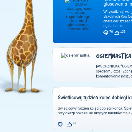
głosowania i
W rywalizacji wzi
Szkolnych Kas Os
charakter szczeg
egidą banku.
76
133
OSIEMNASTKA
JAWORZNICKA "OSIEMNA
spędzamy czas. Zachę
komentowania nasz
Świetlicowy tydzień kolęd dobiegł 
Świetlicowy tydzień kolęd dobiegł końca. Śpi
przy okazji pokazał ile ukrytych talentów maja 
5
44