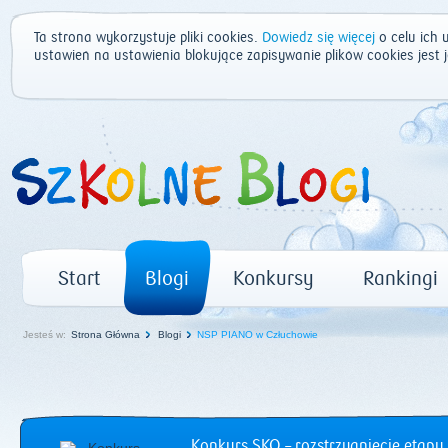
Ta strona wykorzystuje pliki cookies.
Dowiedz się więcej
o celu ich 
ustawień na ustawienia blokujące zapisywanie plików cookies jest
Start
Blogi
Konkursy
Rankingi
Jesteś w:
Strona Główna
Blogi
NSP PIANO w Człuchowie
Konkurs SKO – rozstrzygnięcie etapu 