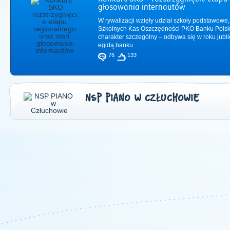
głosowania internautów
W rywalizacji wzięły udział szkoły podstawowe,
Szkolnych Kas Oszczędności PKO Banku Polsk
charakter szczególny – odbywa się w roku jub
egidą banku.
76
133
NSP PIANO W CZŁUCHOWIE
2011
|
2012
|
2