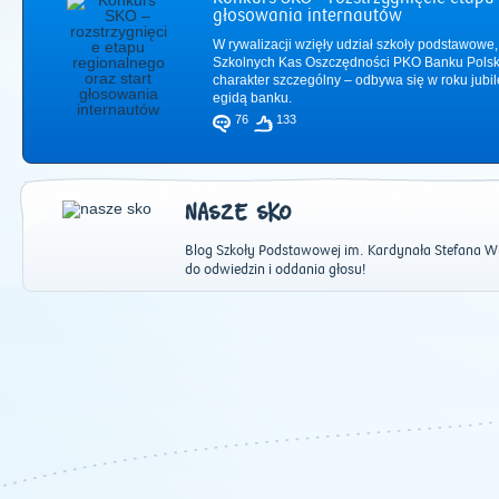
głosowania internautów
W rywalizacji wzięły udział szkoły podstawowe,
Szkolnych Kas Oszczędności PKO Banku Polsk
charakter szczególny – odbywa się w roku jub
egidą banku.
76
133
NASZE SKO
Blog Szkoły Podstawowej im. Kardynała Stefana 
do odwiedzin i oddania głosu!
2011
|
2012
|
2