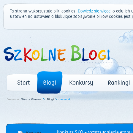
Ta strona wykorzystuje pliki cookies.
Dowiedz się więcej
o celu ich 
ustawień na ustawienia blokujące zapisywanie plików cookies jest
Start
Blogi
Konkursy
Rankingi
Jesteś w:
Strona Główna
Blogi
nasze sko
Konkurs SKO – rozstrzygnięcie etapu 