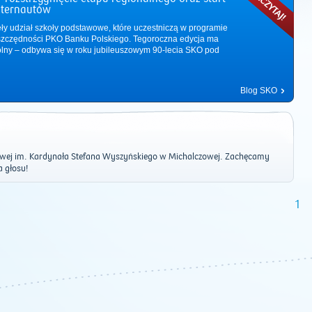
nternautów
ęły udział szkoły podstawowe, które uczestniczą w programie
zczędności PKO Banku Polskiego. Tegoroczna edycja ma
ólny – odbywa się w roku jubileuszowym 90-lecia SKO pod
Blog SKO
wej im. Kardynała Stefana Wyszyńskiego w Michalczowej. Zachęcamy
a głosu!
1
2011
|
2012
|
2013
|
2014
|
2015
|
2016
|
2017
|
2018
|
2019
|
202