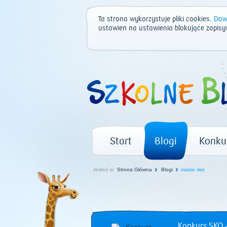
Ta strona wykorzystuje pliki cookies.
Dowi
ustawień na ustawienia blokujące zapisy
Start
Blogi
Konku
Jesteś w:
Strona Główna
Blogi
nasze sko
Konkurs SKO –