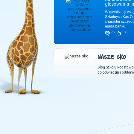
głosowania i
W rywalizacji wzi
Szkolnych Kas Os
charakter szczeg
egidą banku.
76
133
NASZE SKO
Blog Szkoły Podstawo
do odwiedzin i oddani