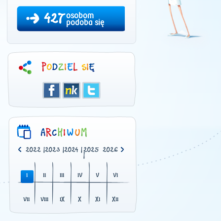
427
osobom
podoba się
0
|
2021
|
2022
|
2023
|
2024
|
2025
2026
|
I
II
III
IV
V
VI
VII
VIII
IX
X
XI
XII