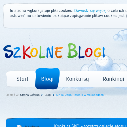
Ta strona wykorzystuje pliki cookies.
Dowiedz się więcej
o celu ich 
ustawień na ustawienia blokujące zapisywanie plików cookies jest
Start
Blogi
Konkursy
Rankingi
Jesteś w:
Strona Główna
Blogi
SP im. Jana Pawła II w Mokobodach
Konkurs SKO – rozstrzygnięcie etapu 