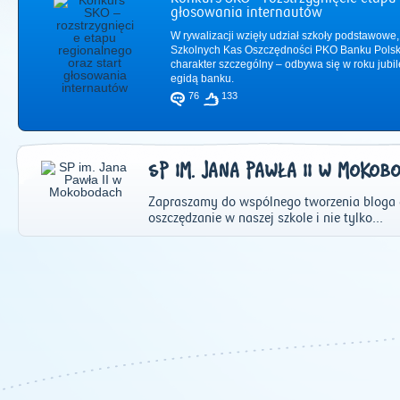
głosowania internautów
W rywalizacji wzięły udział szkoły podstawowe,
Szkolnych Kas Oszczędności PKO Banku Polsk
charakter szczególny – odbywa się w roku jub
egidą banku.
76
133
SP IM. JANA PAWŁA II W MOKOB
Zapraszamy do wspólnego tworzenia bloga 
oszczędzanie w naszej szkole i nie tylko...
2011
|
2012
|
2