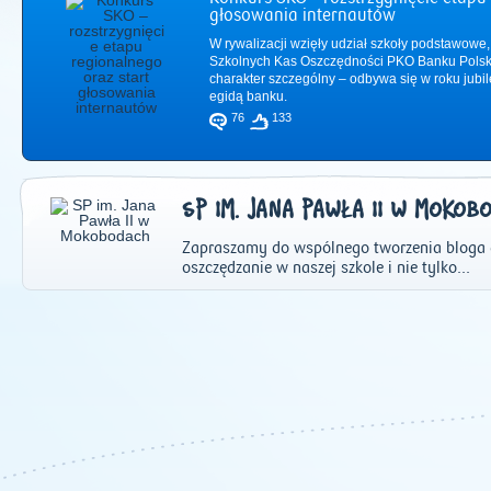
głosowania internautów
W rywalizacji wzięły udział szkoły podstawowe,
Szkolnych Kas Oszczędności PKO Banku Polsk
charakter szczególny – odbywa się w roku jub
egidą banku.
76
133
SP IM. JANA PAWŁA II W MOKOB
Zapraszamy do wspólnego tworzenia bloga 
oszczędzanie w naszej szkole i nie tylko...
2011
|
2012
|
2