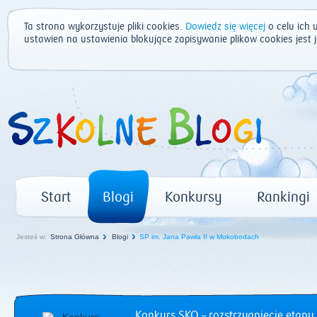
Ta strona wykorzystuje pliki cookies.
Dowiedz się więcej
o celu ich 
ustawień na ustawienia blokujące zapisywanie plików cookies jest
Start
Blogi
Konkursy
Rankingi
Jesteś w:
Strona Główna
Blogi
SP im. Jana Pawła II w Mokobodach
Konkurs SKO – rozstrzygnięcie etapu 