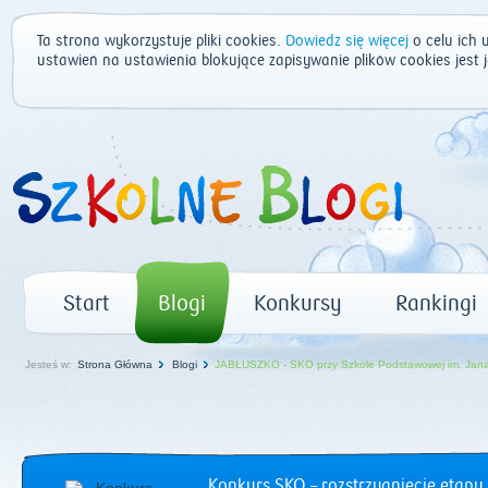
Ta strona wykorzystuje pliki cookies.
Dowiedz się więcej
o celu ich 
ustawień na ustawienia blokujące zapisywanie plików cookies jest
Start
Blogi
Konkursy
Rankingi
Jesteś w:
Strona Główna
Blogi
JABŁUSZKO - SKO przy Szkole Podstawowej im. Jana
Konkurs SKO – rozstrzygnięcie etapu 