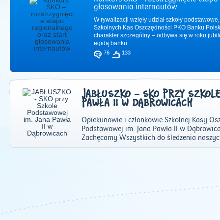
głosowania internautów
W rywalizacji wzięły udział szkoły podstawowe,
Szkolnych Kas Oszczędności PKO Banku Polsk
charakter szczególny – odbywa się w roku jub
egidą banku.
76
133
JABŁUSZKO - SKO PRZY SZKOLE
PAWŁA II W DĄBROWICACH
Opiekunowie i członkowie Szkolnej Kasy Osz
Podstawowej im. Jana Pawła II w Dąbrowica
Zachęcamy Wszystkich do śledzenia naszyc
2011
|
2012
|
2