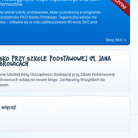
nternautów
ęły udział szkoły podstawowe, które uczestniczą w programie
zczędności PKO Banku Polskiego. Tegoroczna edycja ma
ólny – odbywa się w roku jubileuszowym 90-lecia SKO pod
Blog SKO
SKO PRZY SZKOLE PODSTAWOWEJ IM. JANA
ĄBROWICACH
wie Szkolnej Kasy Oszczędności działającej przy Szkole Podstawowej
Dąbrowicach witają na swoim blogu. Zachęcamy Wszystkich do
konań.
2011
|
2012
|
2013
|
2014
|
2015
|
2016
|
2017
|
2018
|
2019
|
202
 więcej!