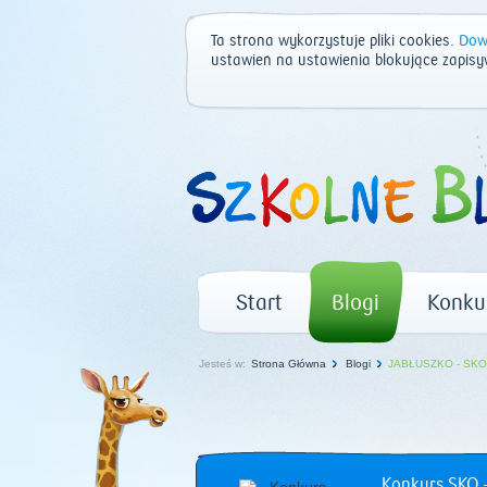
Ta strona wykorzystuje pliki cookies.
Dowi
ustawień na ustawienia blokujące zapisy
Start
Blogi
Konku
Jesteś w:
Strona Główna
Blogi
JABŁUSZKO - SKO p
Konkurs SKO –