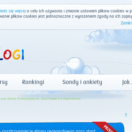
edz się więcej
o celu ich używania i zmianie ustawień plików cookies w p
wanie plików cookies jest jednoznaczne z wyrażeniem zgody na ich zapis
Zamkn
rsy
Rankingi
Sondy i ankiety
Jak
rzy Szkole Podstawowej im. Jana Pawła II w Dąbrowicach
1
 rozstrzygnięcie etapu regionalnego oraz start