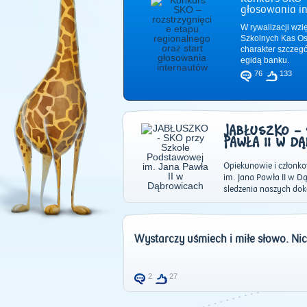
głosowania i
W rywalizacji wzi
Szkolnych Kas Os
charakter szczeg
egidą banku.
76
133
JABŁUSZKO - 
PAWŁA II W D
Opiekunowie i członko
im. Jana Pawła II w 
śledzenia naszych do
Wystarczy uśmiech i miłe słowo. Nic
2
27