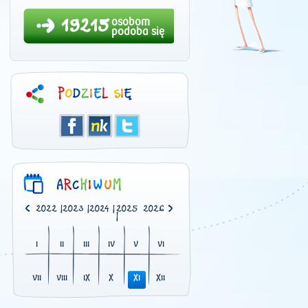
19215
osobom
podoba się
0
|
2021
|
2022
|
2023
|
2024
|
2025
2026
|
I
II
III
IV
V
VI
VII
VIII
IX
X
XI
XII