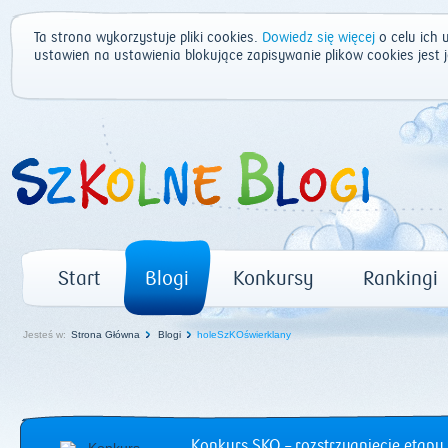
Ta strona wykorzystuje pliki cookies.
Dowiedz się więcej
o celu ich 
ustawień na ustawienia blokujące zapisywanie plików cookies jest
Start
Blogi
Konkursy
Rankingi
Jesteś w:
Strona Główna
Blogi
holeSzKOświerklany
Konkurs SKO – rozstrzygnięcie etapu 