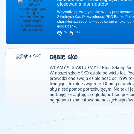
głosowania internautów
W rywalizacji wzięły udział szkoły podstawowe,
Szkolnych Kas Oszczędności PKO Banku Polsk
charakter szczególny – odbywa się w roku jub
egidą banku.
76
133
DĄBIE SKO
WITAMY !!! STARTUJEMY !!! Blog Szkoły Pods
W naszej szkole SKO działa od wielu lat. P
prowadzi ona swoją działalność od 1999 ro
tradycje i lokalne zwyczaje. Dbamy o środo
aby nieść pomoc potrzebującym. No tak i 
2011
|
2012
|
2
nadzieję, że czytając i oglądając blog pozna
oglądania i komentowania naszych wpisów