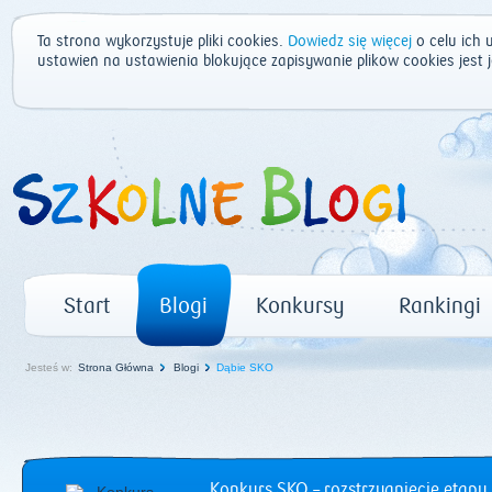
Ta strona wykorzystuje pliki cookies.
Dowiedz się więcej
o celu ich 
ustawień na ustawienia blokujące zapisywanie plików cookies jest
Start
Blogi
Konkursy
Rankingi
Jesteś w:
Strona Główna
Blogi
Dąbie SKO
Konkurs SKO – rozstrzygnięcie etapu 