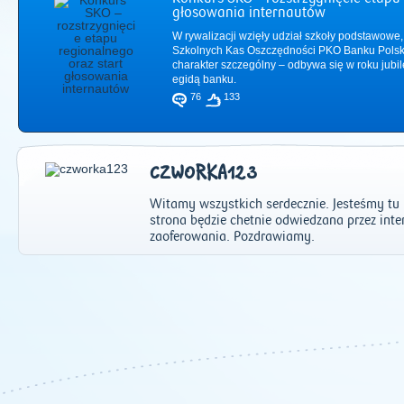
głosowania internautów
W rywalizacji wzięły udział szkoły podstawowe,
Szkolnych Kas Oszczędności PKO Banku Polsk
charakter szczególny – odbywa się w roku jub
egidą banku.
76
133
CZWORKA123
Witamy wszystkich serdecznie. Jesteśmy tu
strona będzie chetnie odwiedzana przez i
zaoferowania. Pozdrawiamy.
2011
|
2012
|
2