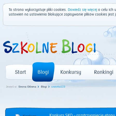
Ta strona wykorzystuje pliki cookies.
Dowiedz się więcej
o celu ich 
ustawień na ustawienia blokujące zapisywanie plików cookies jest
Start
Blogi
Konkursy
Rankingi
Jesteś w:
Strona Główna
Blogi
czworka123
Konkurs SKO – rozstrzygnięcie etapu 