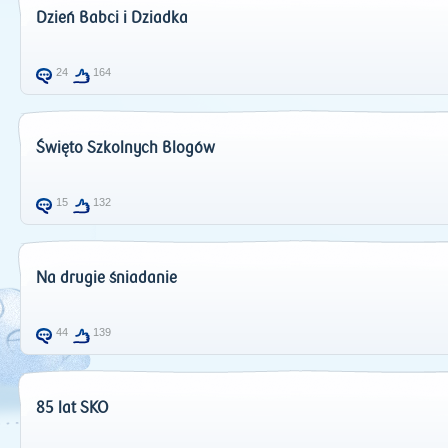
Dzień Babci i Dziadka
24
164
Święto Szkolnych Blogów
15
132
Na drugie śniadanie
44
139
85 lat SKO