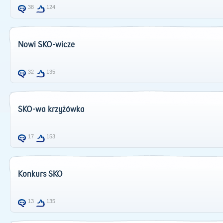
38
124
Nowi SKO-wicze
32
135
SKO-wa krzyżówka
17
153
Konkurs SKO
13
135