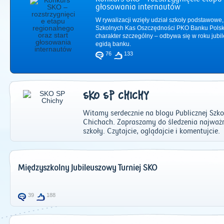
głosowania internautów
W rywalizacji wzięły udział szkoły podstawowe,
Szkolnych Kas Oszczędności PKO Banku Polsk
charakter szczególny – odbywa się w roku jub
egidą banku.
76
133
SKO SP CHICHY
Witamy serdecznie na blogu Publicznej Szko
Chichach. Zapraszamy do śledzenia najważn
szkoły. Czytajcie, oglądajcie i komentujcie.
2011
|
2012
|
2
Międzyszkolny Jubileuszowy Turniej SKO
39
188