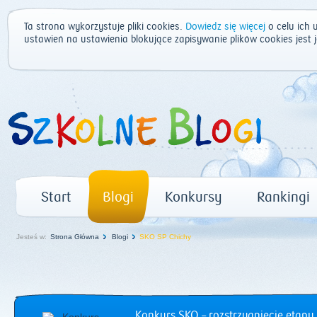
Ta strona wykorzystuje pliki cookies.
Dowiedz się więcej
o celu ich 
ustawień na ustawienia blokujące zapisywanie plików cookies jest
Start
Blogi
Konkursy
Rankingi
Jesteś w:
Strona Główna
Blogi
SKO SP Chichy
Konkurs SKO – rozstrzygnięcie etapu 