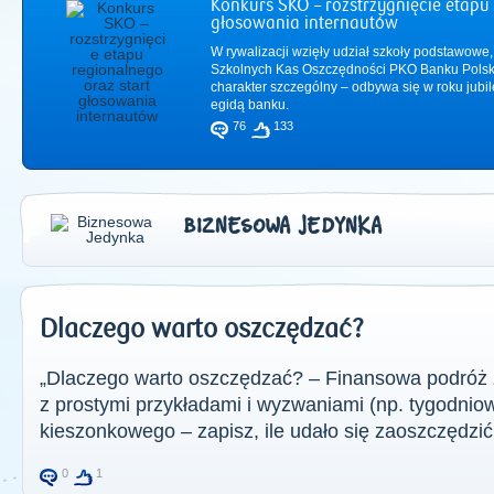
Konkurs SKO – rozstrzygnięcie etapu 
głosowania internautów
W rywalizacji wzięły udział szkoły podstawowe,
Szkolnych Kas Oszczędności PKO Banku Polsk
charakter szczególny – odbywa się w roku jub
egidą banku.
76
133
BIZNESOWA JEDYNKA
Dlaczego warto oszczędzać?
2011
|
2012
|
2
„Dlaczego warto oszczędzać? – Finansowa podróż z
z prostymi przykładami i wyzwaniami (np. tygodnio
kieszonkowego – zapisz, ile udało się zaoszczędzić 
0
1