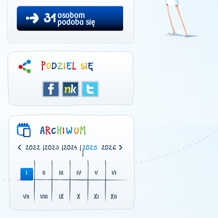
31
osobom
podoba się
0
|
2021
|
2022
|
2023
|
2024
|
2025
2026
|
I
II
III
IV
V
VI
VII
VIII
IX
X
XI
XII