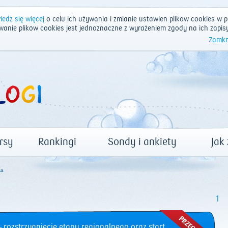
edz się więcej
o celu ich używania i zmianie ustawień plików cookies w p
wanie plików cookies jest jednoznaczne z wyrażeniem zgody na ich zapis
Zamkn
rsy
Rankingi
Sondy i ankiety
Jak
sa
1
 rozstrzygnięcie etapu regionalnego oraz start