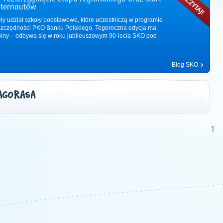
nternautów
ęły udział szkoły podstawowe, które uczestniczą w programie
zczędności PKO Banku Polskiego. Tegoroczna edycja ma
ólny – odbywa się w roku jubileuszowym 90-lecia SKO pod
Blog SKO
AGORASA
1
2011
|
2012
|
2013
|
2014
|
2015
|
2016
|
2017
|
2018
|
2019
|
202