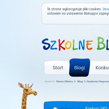
Ta strona wykorzystuje pliki cookies.
Dowi
ustawień na ustawienia blokujące zapisy
Start
Blogi
Konku
Jesteś w:
Strona Główna
Blogi
Akademia Pitagora
Konkurs SKO –