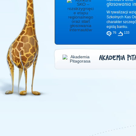
głosowania i
W rywalizacji wzi
Szkolnych Kas Os
charakter szczeg
egidą banku.
76
133
AKADEMIA PIT