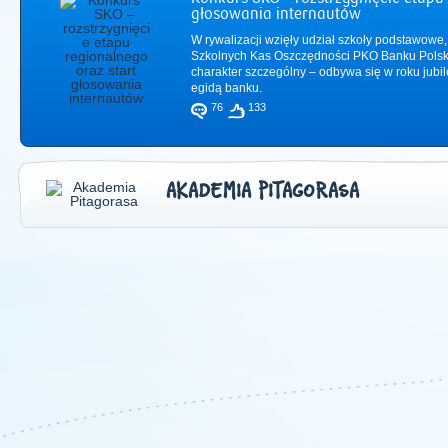
głosowania internautów
W rywalizacji wzięły udział szkoły podstawowe,
Szkolnych Kas Oszczędności PKO Banku Polsk
charakter szczególny – odbywa się w roku jub
egidą banku.
76
133
AKADEMIA PITAGORASA
2011
|
2012
|
2