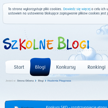
Ta strona wykorzystuje pliki cookies.
Dowiedz się więcej
o celu ich 
ustawień na ustawienia blokujące zapisywanie plików cookies jest
Start
Blogi
Konkursy
Rankingi
Jesteś w:
Strona Główna
Blogi
Akademia Pitagorasa
Konkurs SKO – rozstrzygnięcie etapu 