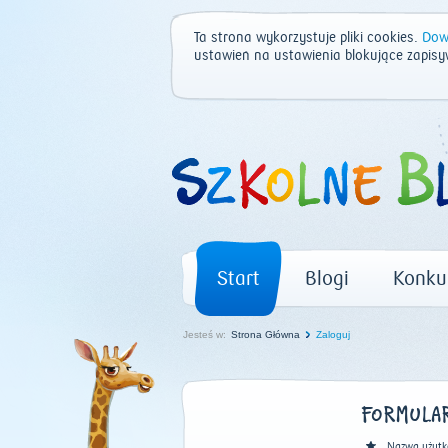
Ta strona wykorzystuje pliki cookies.
Dowi
ustawień na ustawienia blokujące zapisy
Start
Blogi
Konku
Jesteś w:
Strona Główna
Zaloguj
FORMULAR
Nazwa użytk