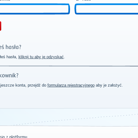
ś hasła?
łeś hasła,
kliknij tu aby je odzyskać
.
kownik?
 jeszcze konta, przejdź do
formularza rejestracyjnego
aby je założyć.
ia z platformy