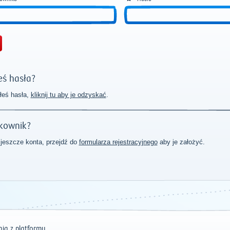
ś hasła?
łeś hasła,
kliknij tu aby je odzyskać
.
kownik?
 jeszcze konta, przejdź do
formularza rejestracyjnego
aby je założyć.
ia z platformy