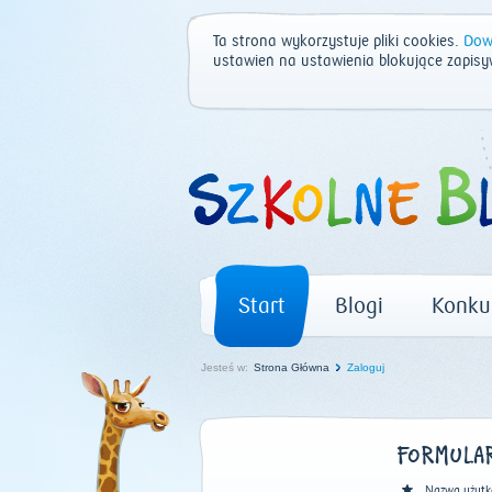
Ta strona wykorzystuje pliki cookies.
Dowi
ustawień na ustawienia blokujące zapisy
Start
Blogi
Konku
Jesteś w:
Strona Główna
Zaloguj
FORMULAR
Nazwa użytk