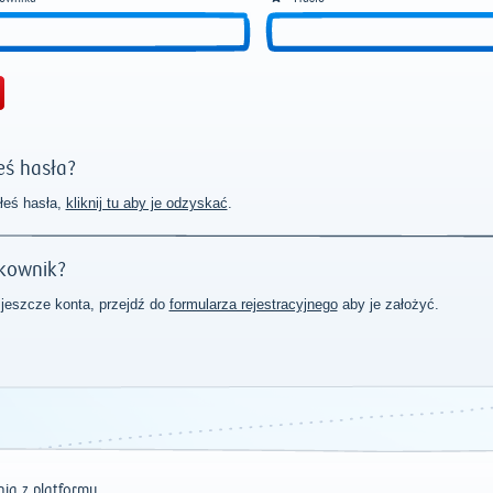
ś hasła?
łeś hasła,
kliknij tu aby je odzyskać
.
kownik?
 jeszcze konta, przejdź do
formularza rejestracyjnego
aby je założyć.
ia z platformy