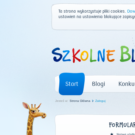
Ta strona wykorzystuje pliki cookies.
Dowi
ustawień na ustawienia blokujące zapisy
Start
Blogi
Konku
Jesteś w:
Strona Główna
Zaloguj
FORMULAR
Nazwa użytk