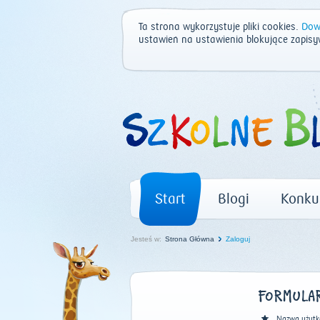
Ta strona wykorzystuje pliki cookies.
Dowi
ustawień na ustawienia blokujące zapisy
Start
Blogi
Konku
Jesteś w:
Strona Główna
Zaloguj
FORMULAR
Nazwa użytk