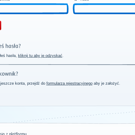
ś hasła?
łeś hasła,
kliknij tu aby je odzyskać
.
kownik?
 jeszcze konta, przejdź do
formularza rejestracyjnego
aby je założyć.
ia z platformy